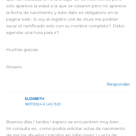
solo aparece la edad a la que se casaron pero no aparece
la fecha de nacimiento y este dato es obligatorio en la
pagina web- Si voy al registro civil de otura me podrían
sacar el certificado solo con su nombre completo?. Debo
agendar una hora para ir?
muchas gracias
Rosario
Responder
ELIZABETH
18/07/2024 A LAS 15:20
Buenos días / tardes ! espero se encuentren muy bien .
Mi consulta es , como podría solicitar actas de nacimiento
de mis bis abuelos ( nacidos en VillaLomez ) y acta de