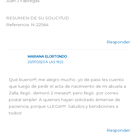
Juan J Fabregas
RESUMEN DE SU SOLICITUD
Referencia: N-22564
Responder
MARIANA ELORTONDO
25/07/2023 A LAS 19:22
Qué bueno!!!!, me alegro mucho…yo de paso les cuento
que luego de pedir el acta de nacimiento de mi abuela a
Zalla, llegó…demoró 2 meses!!!, pero llegó…por correo
postal simple!. A quienes hayan solicitado ármense de
paciencia, porque LLEGA!!!!!. Saludos y bendiciones a
todos!
Responder