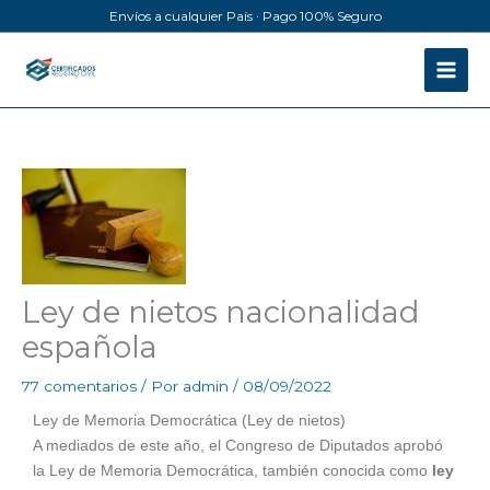
Ir
Envíos a cualquier País · Pago 100% Seguro
al
contenido
Ley de nietos nacionalidad
española
77 comentarios
/ Por
admin
/
08/09/2022
Ley de Memoria Democrática (Ley de nietos)
A mediados de este año, el Congreso de Diputados aprobó
la Ley de Memoria Democrática, también conocida como
ley