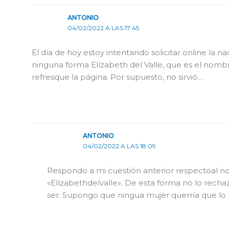
ANTONIO
04/02/2022 A LAS 17:45
El día de hoy estoy intentando solicitar online la 
ninguna forma Elízabeth del Valle, que es el nombr
refresque la página. Por supuesto, no sirvió…
ANTONIO
04/02/2022 A LAS 18:09
Respondo a mi cuestión anterior respectoal no
«Elízabethdelvalle». De esta forma no lo recha
ser. Supongo que ningua mujer querría que lo