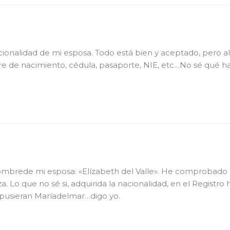
nacionalidad de mi esposa. Todo está bien y aceptado, pero a
e de nacimiento, cédula, pasaporte, NIE, etc…No sé qué hac
mbrede mi esposa: «Elízabeth del Valle». He comprobado q
za. Lo que no sé si, adquirida la nacionalidad, en el Regis
 pusieran Maríadelmar…digo yo.