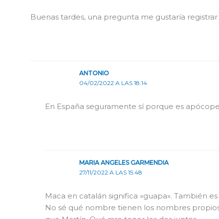
Buenas tardes, una pregunta me gustaría registrar
ANTONIO
04/02/2022 A LAS 18:14
En España seguramente sí porque es apócope 
MARIA ANGELES GARMENDIA
27/11/2022 A LAS 15:48
Maca en catalán significa «guapa». También e
No sé qué nombre tienen los nombres propios 