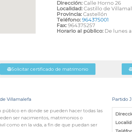
Dirección:
Calle Horno 26
Localidad:
Castillo de Villama
Provincia:
Castellón
Teléfono:
964375001
Fax:
964375257
Horario al público:
De lunes a 
Solicitar certificado de matrimonio
 de Villamalefa
Partido J
smo público en donde se pueden hacer todas las
Direcci
ueden ser nacimientos, matrimonios o
Localid
vil como en la vida, a fin de que puedan ser
Teléfo