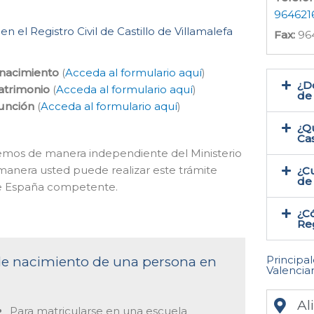
964621
n el Registro Civil de Castillo de Villamalefa
Fax:
96
 nacimiento
(
Acceda al formulario aquí
)
¿Do
atrimonio
(
Acceda al formulario aquí
)
de 
función
(
Acceda al formulario aquí
)
¿Qu
Cas
hacemos de manera independiente del Ministerio
 manera usted puede realizar este trámite
¿Cu
de 
de España competente.
¿Có
Reg
Principa
 de nacimiento de una persona en
Valencia
Al
Para matricularse en una escuela