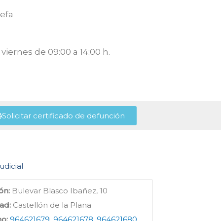
lefa
viernes de 09:00 a 14:00 h.
Solicitar certificado de defunción
udicial
ón:
Bulevar Blasco Ibañez, 10
ad:
Castellón de la Plana
no:
964621679, 964621678, 964621680,