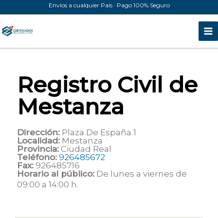
Ir
Envíos a cualquier País · Pago 100% Seguro
al
contenido
Registro Civil de
Mestanza
Dirección:
Plaza De España 1
Localidad:
Mestanza
Provincia:
Ciudad Real
Teléfono:
926485672
Fax:
926485716
Horario al público:
De lunes a viernes de
09:00 a 14:00 h.