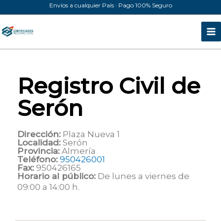
Ir
Envíos a cualquier País · Pago 100% Seguro
al
contenido
Registro Civil de
Serón
Dirección:
Plaza Nueva 1
Localidad:
Serón
Provincia:
Almería
Teléfono:
950426001
Fax:
950426165
Horario al público:
De lunes a viernes de
09:00 a 14:00 h.