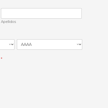
Apellidos
o
*