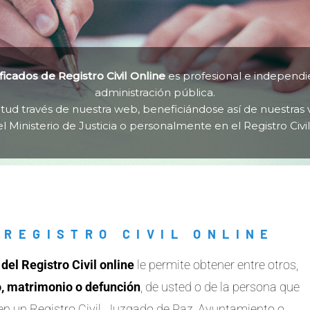
ficados de Registro Civil Online
es profesional e independi
administración pública.
itud través de nuestra web, beneficiándose así de nuestras 
l Ministerio de Justicia o personalmente en el Registro Civi
 REGISTRO CIVIL ONLINE
del Registro Civil online
le permite obtener entre otros,
to, matrimonio o defunción
, de usted o de la persona que
o en un Registro Civil, Juzgado de Paz, Ayuntamiento o