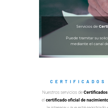
Servicios de
Certi
Puede tramitar su solic
mediante el canal de
CERTIFICADOS
Nuestros servicios de
Certificados 
el
certificado oficial de nacimien
le interese y que esté registrad