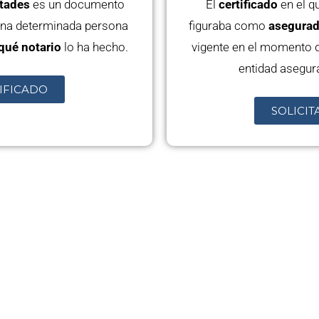
ntades
es un documento
El
certificado
en el q
 una determinada persona
figuraba como
asegurado
qué notario
lo ha hecho.
vigente en el momento d
entidad asegur
TIFICADO
SOLICIT