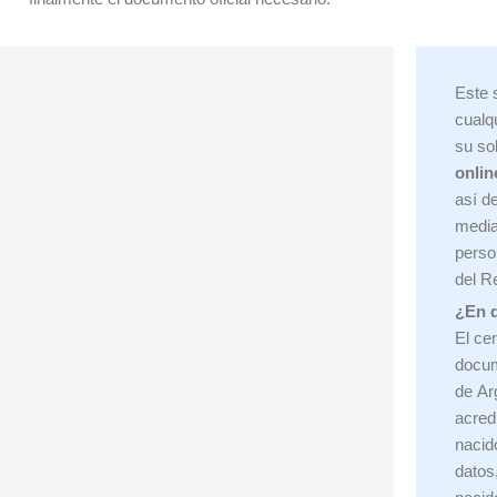
Este 
cualq
su so
onlin
así d
media
perso
del R
¿En q
El cer
docum
de
Ar
acred
nacid
datos