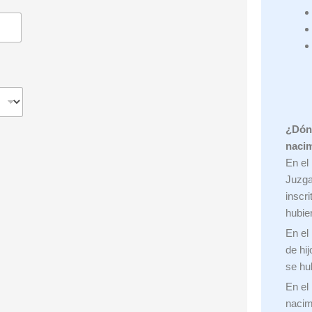
¿Dónd
naci
En el
Juzga
inscr
hubie
En el
de hi
se hub
En el 
nacim