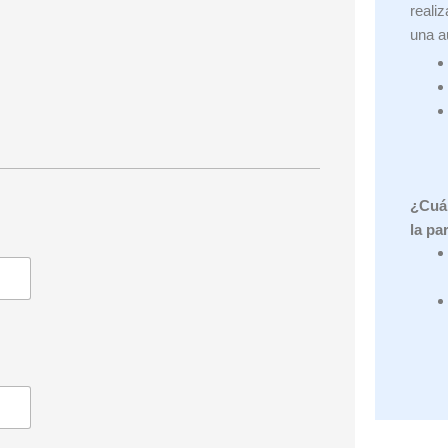
reali
una a
¿Cuál
la pa