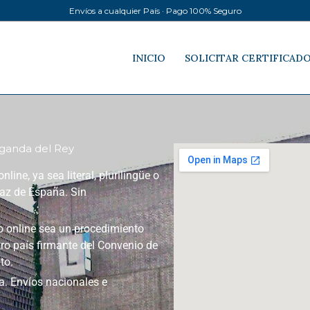
Envíos a cualquier País · Pago 100% Seguro
INICIO
SOLICITAR CERTIFICAD
Arganda del Rey
ine, ya sea literal, plurilingüe o
paz de España. Sin
to online sea un procedimiento
tro país firmante del Convenio de
to.
a. Envíos nacionales e