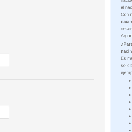
nacido
el na
Con n
nacim
neces
Argan
¿Para
naci
Es mu
solici
ejemp