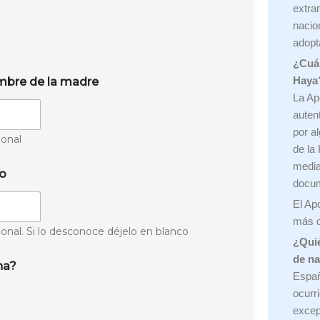
extra
nacio
adopt
¿Cuán
Haya
bre de la madre
La Apo
auten
por a
onal
de la
media
io
docu
El Apo
más d
onal. Si lo desconoce déjelo en blanco
¿Quié
de n
na?
Españ
ocurr
excep