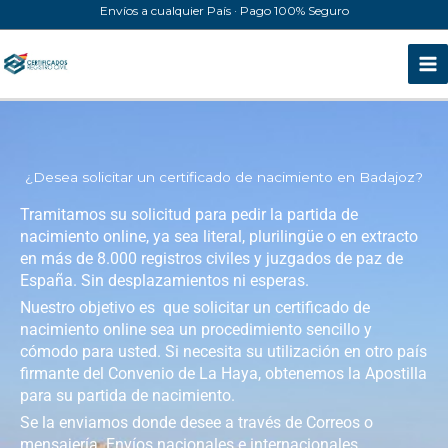
Ir
Envíos a cualquier País · Pago 100% Seguro
al
contenido
¿Desea solicitar un certificado de nacimiento en Badajoz?
Tramitamos su solicitud para pedir la partida de
nacimiento online, ya sea literal, plurilingüe o en extracto
en más de 8.000 registros civiles y juzgados de paz de
España. Sin desplazamientos ni esperas.
Nuestro objetivo es que solicitar un certificado de
nacimiento online sea un procedimiento sencillo y
cómodo para usted. Si necesita su utilización en otro país
firmante del Convenio de La Haya, obtenemos la Apostilla
para su partida de nacimiento.
Se la enviamos donde desee a través de Correos o
mensajería. Envíos nacionales e internacionales.