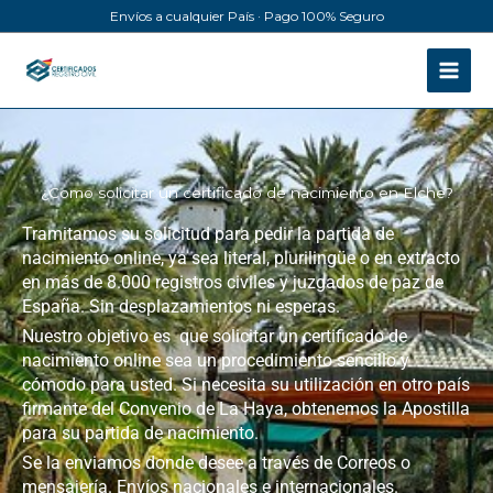
Ir
Envíos a cualquier País · Pago 100% Seguro
al
contenido
¿Como solicitar un certificado de nacimiento en Elche?
Tramitamos su solicitud para pedir la partida de
nacimiento online, ya sea literal, plurilingüe o en extracto
en más de 8.000 registros civiles y juzgados de paz de
España. Sin desplazamientos ni esperas.
Nuestro objetivo es que solicitar un certificado de
nacimiento online sea un procedimiento sencillo y
cómodo para usted. Si necesita su utilización en otro país
firmante del Convenio de La Haya, obtenemos la Apostilla
para su partida de nacimiento.
Se la enviamos donde desee a través de Correos o
mensajería. Envíos nacionales e internacionales.