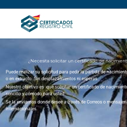
Ir
al
contenido
¿Necesita solicitar un certificado de nacimie
Puede realizar su solicitud para pedir la partida de nacimiento 
o en extracto. Sin desplazamientos ni esperas.
Nuestro objetivo es que solicitar un certificado de nacimien
sencillo y cómodo para usted.
Se la enviamos donde desee a través de Correos o mensajerí
internacionales.