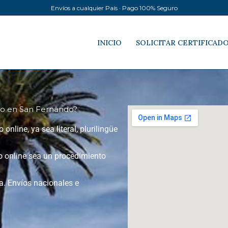
Envíos a cualquier País · Pago 100% Seguro
INICIO
SOLICITAR CERTIFICAD
nto en San Fernando?
online, ya sea literal, plurilingüe
to online sea un procedimiento
a. Envíos nacionales e