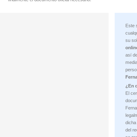
Este 
cualq
su so
onlin
así d
media
perso
Fern
¿En q
El cer
docum
Ferna
legal
dicha
del re