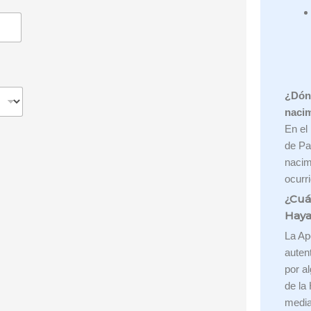
¿Dónd
naci
En el
de Pa
nacim
ocurr
¿Cuá
Haya
La Apo
auten
por a
de la
media