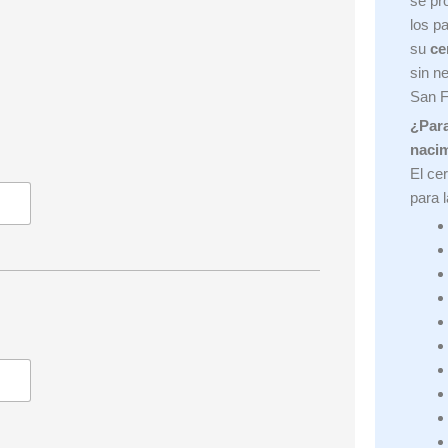
se pr
los p
su
ce
sin n
San F
¿Para
naci
El ce
para 