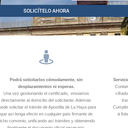
SOLICÍTELO AHORA
Podrá solicitarlos cómodamente, sin
Servici
desplazamientos ni esperas.
Contam
Una vez gestionando el certificado, enviamos
cifrad
directamente al domicilio del solicitante. Además
tra
uede solicitar el trámite de Apostilla de La Haya para
Cumpli
que así tenga efecto en cualquier país firmante de
a tra
icho convenio, unificando así trámites y obteniendo
finalmente el documento oficial necesario.