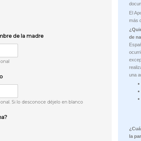
docu
El Apo
más d
¿Quié
bre de la madre
de n
Españ
ocurr
excep
onal
reali
una a
io
onal. Si lo desconoce déjelo en blanco
na?
¿Cuál
la pa