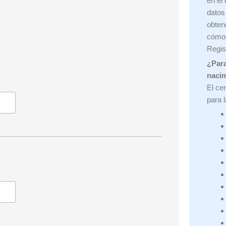
en el
datos
obten
cómod
Regis
¿Para
naci
El ce
para 