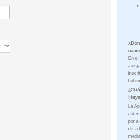
¿Dónd
naci
En el
Juzga
inscr
hubie
¿Cuá
Haya
La Apo
auten
por a
de la
media