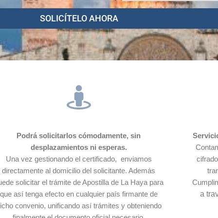
SOLICÍTELO AHORA
Podrá solicitarlos cómodamente, sin
Servici
desplazamientos ni esperas.
Contam
Una vez gestionando el certificado, enviamos
cifrad
directamente al domicilio del solicitante. Además
tra
uede solicitar el trámite de Apostilla de La Haya para
Cumpli
que así tenga efecto en cualquier país firmante de
a tra
icho convenio, unificando así trámites y obteniendo
finalmente el documento oficial necesario.