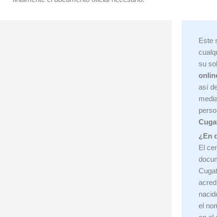
Este 
cualq
su so
onlin
así d
media
perso
Cugat
¿En q
El cer
docum
Cugat
acred
nacid
el nom