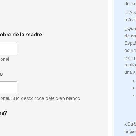
docu
El Apo
más d
¿Quié
bre de la madre
de n
Españ
ocurr
excep
onal
reali
una a
io
onal. Si lo desconoce déjelo en blanco
na?
¿Cuál
la pa