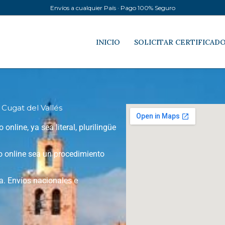
Envíos a cualquier País · Pago 100% Seguro
INICIO
SOLICITAR CERTIFICAD
 Cugat del Vallés
online, ya sea literal, plurilingüe
to online sea un procedimiento
a. Envíos nacionales e