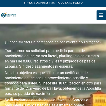
Ir
Envíos a cualquier País · Pago 100% Seguro
al
contenido
¿Desea solicitar un certificado de nacimiento en Tarragona?
Tramitamos su solicitud para pedir la partida de
nacimiento online, ya sea literal, plurilingüe o en extracto
en más de 8.000 registros civiles y juzgados de paz de
España. Sin desplazamientos ni esperas.
Nuestro objetivo es que solicitar un certificado de
nacimiento online sea un procedimiento sencillo y
cómodo para usted. Si necesita su utilización en otro país
firmante del Convenio de La Haya, obtenemos la Apostilla
para su partida de nacimiento.
Se la enviamos donde desee a través de Correos o
mensajería. Envíos nacionales e internacionales.