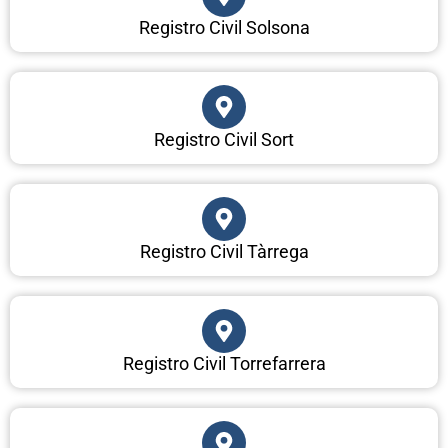
Registro Civil Solsona
Registro Civil Sort
Registro Civil Tàrrega
Registro Civil Torrefarrera