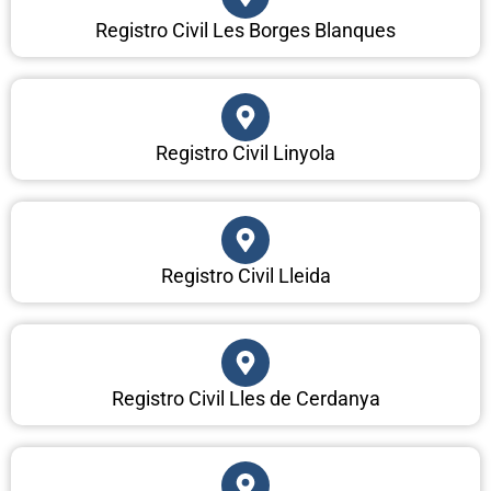
Registro Civil Les Borges Blanques
Registro Civil Linyola
Registro Civil Lleida
Registro Civil Lles de Cerdanya