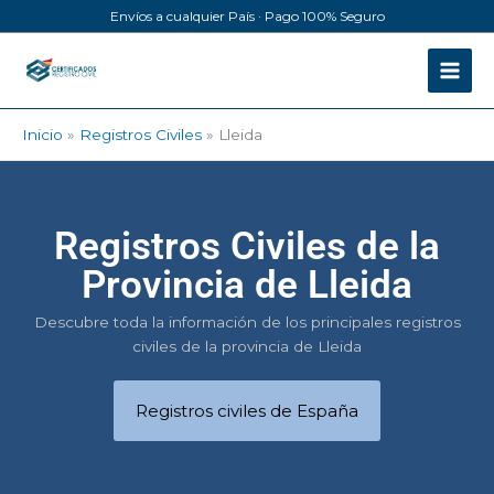
Ir
Envíos a cualquier País · Pago 100% Seguro
al
contenido
Inicio
Registros Civiles
Lleida
Registros Civiles de la
Provincia de Lleida
Descubre toda la información de los principales registros
civiles de la provincia de Lleida
Registros civiles de España