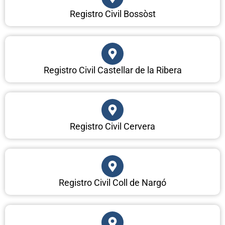
Registro Civil Bossòst
Registro Civil Castellar de la Ribera
Registro Civil Cervera
Registro Civil Coll de Nargó