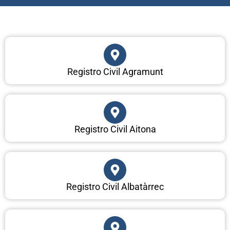
Registro Civil Agramunt
Registro Civil Aitona
Registro Civil Albatàrrec