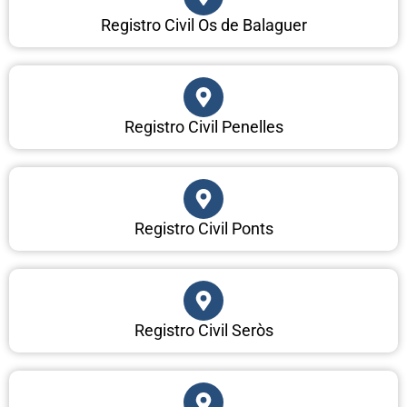
Registro Civil Os de Balaguer
Registro Civil Penelles
Registro Civil Ponts
Registro Civil Seròs