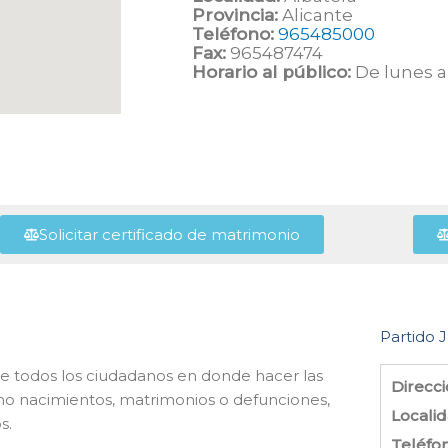
Provincia:
Alicante
Teléfono:
965485000
Fax:
965487474
Horario al público:
De lunes a 
Solicitar certificado de matrimonio
Partido J
io de todos los ciudadanos en donde hacer las
Direcci
omo nacimientos, matrimonios o defunciones,
Localid
s.
Teléfo