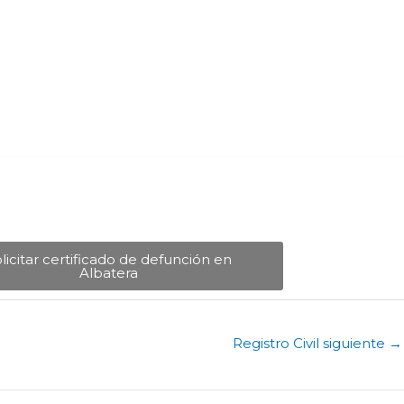
licitar certificado de defunción en
Albatera​
Registro Civil siguiente
→