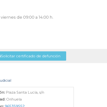
viernes de 09:00 a 14:00 h.
Solicitar certificado de defunción
udicial
ón:
Plaza Santa Lucía, s/n
ad:
Orihuela
no:
965359552