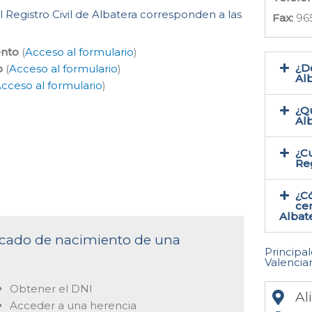
l Registro Civil de Albatera corresponden a las
Fax:
96
ento
(
Acceso al formulario
)
¿Do
o
(
Acceso al formulario
)
Alb
cceso al formulario
)
¿Qu
Al
¿Cu
Reg
¿C
cer
Albate
ificado de nacimiento de una
Principa
Valencia
Obtener el DNI
Al
Acceder a una herencia