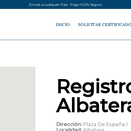
Envíos a cualquier País · Pago 100% Seguro
INICIO
SOLICITAR CERTIFICAD
Registro
Albater
Dirección:
Plaza De España 1
Localidad:
Albatera