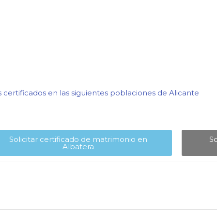
certificados en las siguientes poblaciones de Alicante​
Solicitar certificado de matrimonio en
So
Albatera​