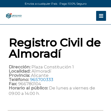
Ir
Envíos a cualquier País · Pago 100% Seguro
al
contenido
Registro Civil de
Almoradí
Dirección:
Plaza Constitución 1
Localidad:
Almoradí
Provincia:
Alicante
Teléfono:
965700333
Fax:
966780104
Horario al público:
De lunes a viernes de
09:00 a 14:00 h.