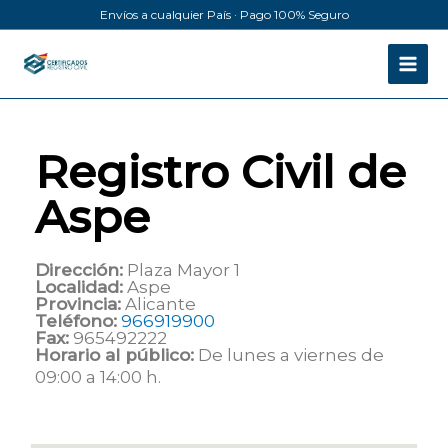
Ir
Envíos a cualquier País · Pago 100% Seguro
al
contenido
Registro Civil de
Aspe
Dirección:
Plaza Mayor 1
Localidad:
Aspe
Provincia:
Alicante
Teléfono:
966919900
Fax:
965492222
Horario al público:
De lunes a viernes de
09:00 a 14:00 h.