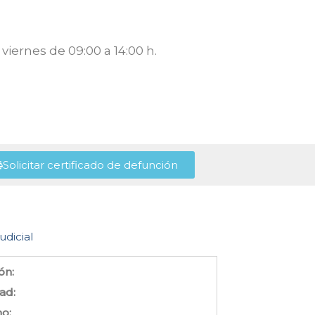
viernes de 09:00 a 14:00 h.
Solicitar certificado de defunción
udicial
ón:
ad:
no: