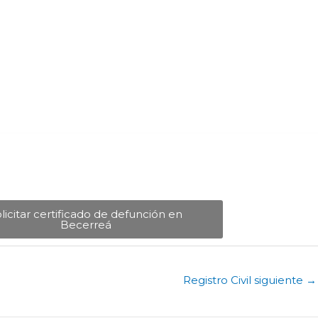
licitar certificado de defunción en
Becerreá​
Registro Civil siguiente
→