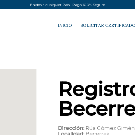
Envíos a cualquier País · Pago 100% Seguro
INICIO
SOLICITAR CERTIFICAD
Registro
Becerr
Dirección:
Rúa Gómez Giméne
Localidad:
Becerreá