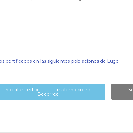
s certificados en las siguientes poblaciones de Lugo​
Solicitar certificado de matrimonio en
So
Becerreá​