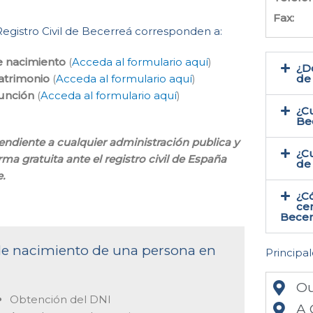
Fax:
Registro Civil de Becerreá corresponden a:
e nacimiento
(
Acceda al formulario aquí
)
¿Do
atrimonio
(
Acceda al formulario aquí
)
de
función
(
Acceda al formulario aquí
)
¿Cu
Be
pendiente a cualquier administración publica y
¿Cu
rma gratuita ante el registro civil de España
de
.
¿C
cer
Becer
 de nacimiento de una persona en
Principal
Ou
Obtención del DNI
A 