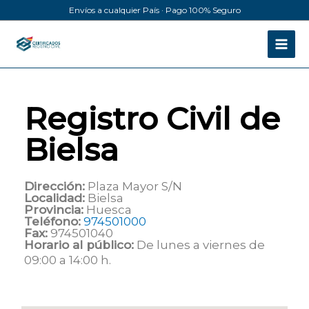
Ir
Envíos a cualquier País · Pago 100% Seguro
al
contenido
Registro Civil de
Bielsa
Dirección:
Plaza Mayor S/N
Localidad:
Bielsa
Provincia:
Huesca
Teléfono:
974501000
Fax:
974501040
Horario al público:
De lunes a viernes de
09:00 a 14:00 h.