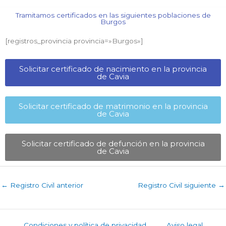
Tramitamos certificados en las siguientes poblaciones de
Burgos​
[registros_provincia provincia=»Burgos​»]
Solicitar certificado de nacimiento en la provincia
de Cavia​
Solicitar certificado de matrimonio en la provincia
de Cavia​
Solicitar certificado de defunción en la provincia
de Cavia​
←
Registro Civil anterior
Registro Civil siguiente
→
Condiciones y política de privacidad
Aviso legal