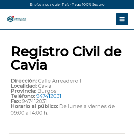
Ir
Envíos a cualquier País · Pago 100% Seguro
al
contenido
Registro Civil de
Cavia
Dirección:
Calle Arreadero 1
Localidad:
Cavia
Provincia:
Burgos
Teléfono:
947412031
Fax:
947412031
Horario al público:
De lunes a viernes de
09:00 a 14:00 h.