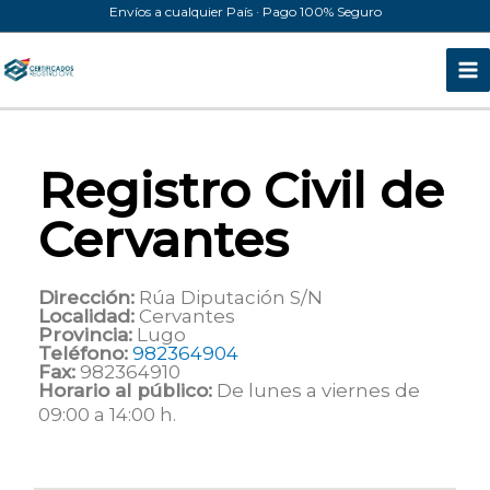
Ir
Envíos a cualquier País · Pago 100% Seguro
al
contenido
Registro Civil de
Cervantes
Dirección:
Rúa Diputación S/N
Localidad:
Cervantes
Provincia:
Lugo
Teléfono:
982364904
Fax:
982364910
Horario al público:
De lunes a viernes de
09:00 a 14:00 h.