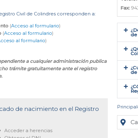
Fax:
94
Registro Civil de Colindres corresponden a:
ento
(
Acceso al formulario
)
¿Do
o
(
Acceso al formulario
)
de 
cceso al formulario
)
¿Qu
Co
ndependiente a cualquier administración publica
¿Cu
icho trámite gratuitamente ante el registro
de 
.
¿Có
Reg
Principal
ficado de nacimiento en el Registro
Ca
Acceder a herencias
Obtener el DNI