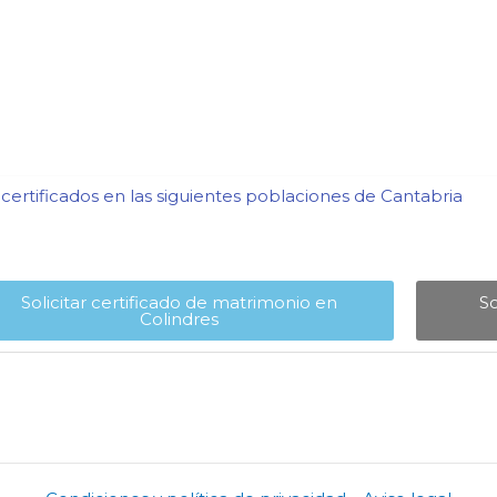
ertificados en las siguientes poblaciones de Cantabria​
Solicitar certificado de matrimonio en
So
Colindres​