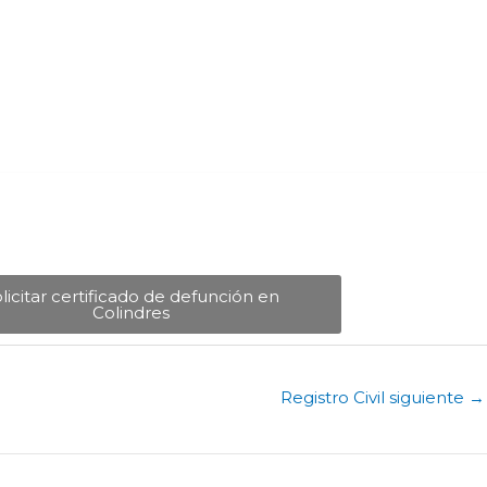
licitar certificado de defunción en
Colindres​
Registro Civil siguiente
→