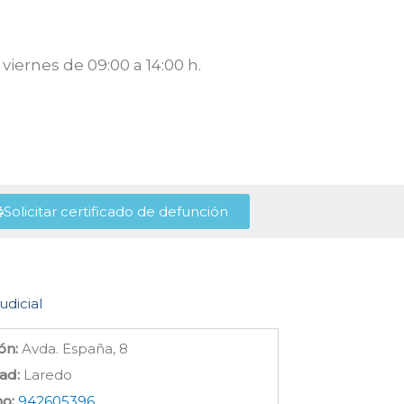
viernes de 09:00 a 14:00 h.
Solicitar certificado de defunción
udicial
ón:
Avda. España, 8
ad:
Laredo
no:
942605396