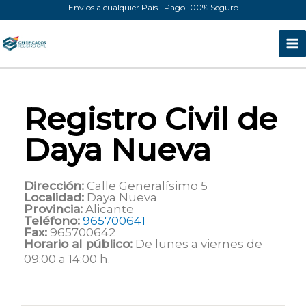
Ir
Envíos a cualquier País · Pago 100% Seguro
al
contenido
Registro Civil de
Daya Nueva
Dirección:
Calle Generalísimo 5
Localidad:
Daya Nueva
Provincia:
Alicante
Teléfono:
965700641
Fax:
965700642
Horario al público:
De lunes a viernes de
09:00 a 14:00 h.