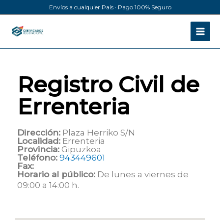
Ir
Envíos a cualquier País · Pago 100% Seguro
al
contenido
Registro Civil de
Errenteria
Dirección:
Plaza Herriko S/N
Localidad:
Errenteria
Provincia:
Gipuzkoa
Teléfono:
943449601
Fax:
Horario al público:
De lunes a viernes de
09:00 a 14:00 h.