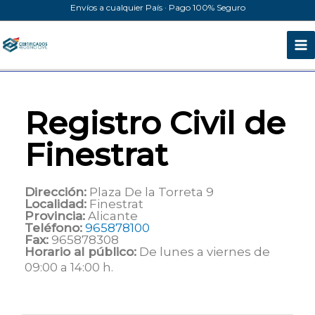
Ir
Envíos a cualquier País · Pago 100% Seguro
al
contenido
Registro Civil de
Finestrat
Dirección:
Plaza De la Torreta 9
Localidad:
Finestrat
Provincia:
Alicante
Teléfono:
965878100
Fax:
965878308
Horario al público:
De lunes a viernes de
09:00 a 14:00 h.