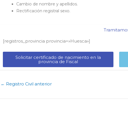
Cambio de nombre y apellidos.
Rectificación registral sexo.
Tramitamos 
[registros_provincia provincia=»Huesca​»]
Solicitar certificado de nacimiento en la
provincia de Fiscal​
←
Registro Civil anterior