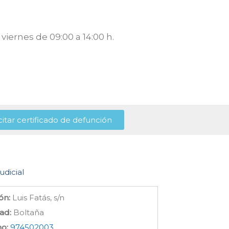
viernes de 09:00 a 14:00 h.
citar certificado de defunción
udicial
ón:
Luis Fatás, s/n
ad:
Boltaña
no:
974502003