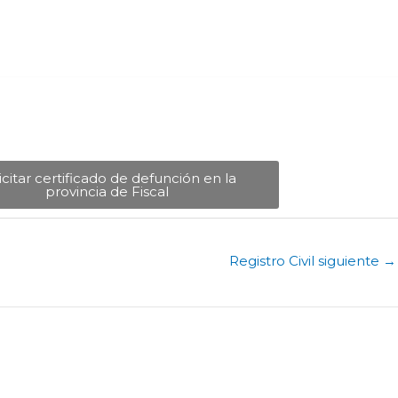
icitar certificado de defunción en la
provincia de Fiscal​
Registro Civil siguiente
→