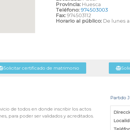
Provincia:
Huesca
Teléfono:
974503003
Fax:
974503112
Horario al público:
De lunes a 
Solicitar certificado de matrimonio
Soli
Partido J
ervicio de todos en donde inscribir los actos
Direcci
s, para poder ser validados y acreditados.
Localid
Teléfo