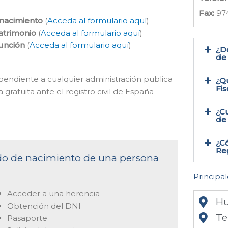
Fax:
97
 nacimiento
(
Acceda al formulario aquí
)
atrimonio
(
Acceda al formulario aquí
)
función
(
Acceda al formulario aquí
)
¿Do
de 
dependiente a cualquier administración publica
¿Qu
Fis
 gratuita ante el registro civil de España
¿Cu
de 
¿Có
Reg
cado de nacimiento de una persona
Principal
Acceder a una herencia
Hu
Obtención del DNI
Te
Pasaporte