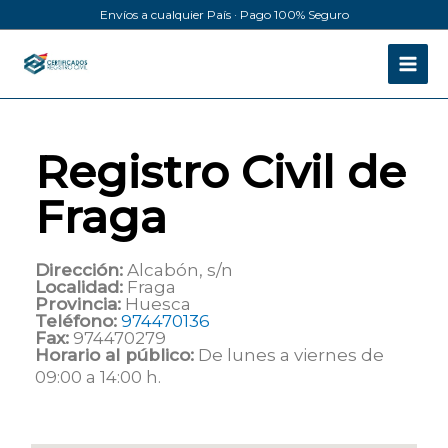
Ir
Envíos a cualquier País · Pago 100% Seguro
al
contenido
Registro Civil de
Fraga
Dirección:
Alcabón, s/n
Localidad:
Fraga
Provincia:
Huesca
Teléfono:
974470136
Fax:
974470279
Horario al público:
De lunes a viernes de
09:00 a 14:00 h.