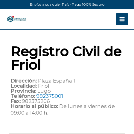
Ir
Envíos a cualquier País · Pago 100% Seguro
al
contenido
Registro Civil de
Friol
Dirección:
Plaza España 1
Localidad:
Friol
Provincia:
Lugo
Teléfono:
982375001
Fax:
982375206
Horario al público:
De lunes a viernes de
09:00 a 14:00 h.