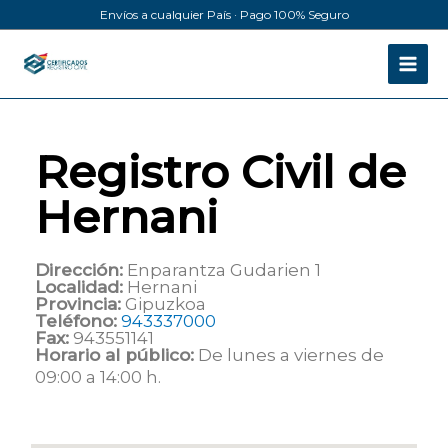
Ir
Envíos a cualquier País · Pago 100% Seguro
al
contenido
Registro Civil de
Hernani
Dirección:
Enparantza Gudarien 1
Localidad:
Hernani
Provincia:
Gipuzkoa
Teléfono:
943337000
Fax:
943551141
Horario al público:
De lunes a viernes de
09:00 a 14:00 h.