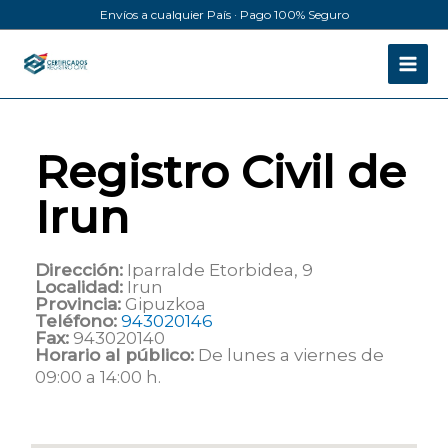
Ir
Envíos a cualquier País · Pago 100% Seguro
al
contenido
Registro Civil de
Irun
Dirección:
Iparralde Etorbidea, 9
Localidad:
Irun
Provincia:
Gipuzkoa
Teléfono:
943020146
Fax:
943020140
Horario al público:
De lunes a viernes de
09:00 a 14:00 h.