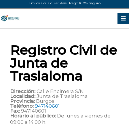
Ir
Envíos a cualquier País · Pago 100% Seguro
al
contenido
Registro Civil de
Junta de
Traslaloma
Dirección:
Calle Encimera S/N
Localidad:
Junta de Traslaloma
Provincia:
Burgos
Teléfono:
947140601
Fax:
947140601
Horario al público:
De lunes a viernes de
09:00 a 14:00 h.