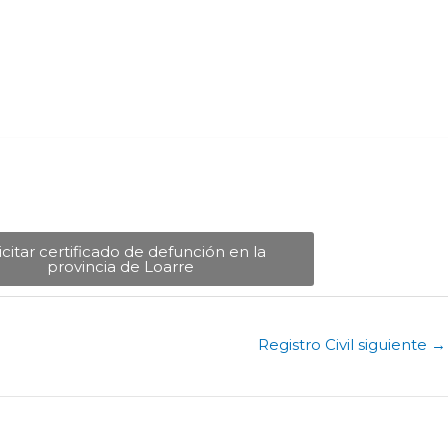
icitar certificado de defunción en la
provincia de Loarre​
Registro Civil siguiente
→