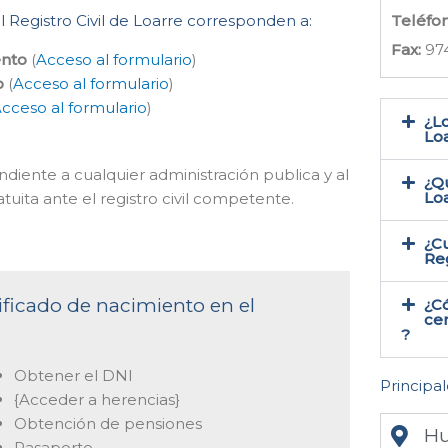
l Registro Civil de Loarre corresponden a:
Teléfo
Fax:
97
ento
(
Acceso al formulario
)
o
(
Acceso al formulario
)
cceso al formulario
)
¿Lo
Loa
ndiente a cualquier administración publica y al
¿Qu
Lo
tuita ante el registro civil competente.
¿Cu
Reg
tificado de nacimiento en el
¿C
cer
?
Obtener el DNI
Principal
{Acceder a herencias}
Obtención de pensiones
Hu
Pasaporte