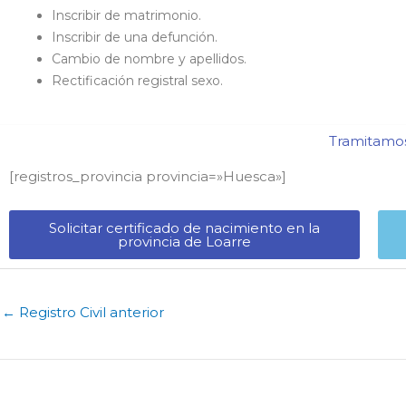
Inscribir de matrimonio.
Inscribir de una defunción.
Cambio de nombre y apellidos.
Rectificación registral sexo.
Tramitamos 
[registros_provincia provincia=»Huesca​»]
Solicitar certificado de nacimiento en la
provincia de Loarre​
←
Registro Civil anterior