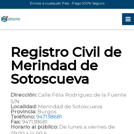
Ir
Envíos a cualquier País · Pago 100% Seguro
al
contenido
Registro Civil de
Merindad de
Sotoscueva
Dirección:
Calle Félix Rodríguez de la Fuente
S/N
Localidad:
Merindad de Sotoscueva
Provincia:
Burgos
Teléfono:
947138681
Fax:
947138681
Horario al público:
De lunes a viernes de
09:00 a 14:00 h.