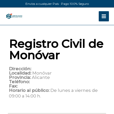
Ir
Envíos a cualquier País · Pago 100% Seguro
al
contenido
Registro Civil de
Monóvar
Dirección:
Localidad:
Monóvar
Provincia:
Alicante
Teléfono:
Fax:
Horario al público:
De lunes a viernes de
09:00 a 14:00 h.