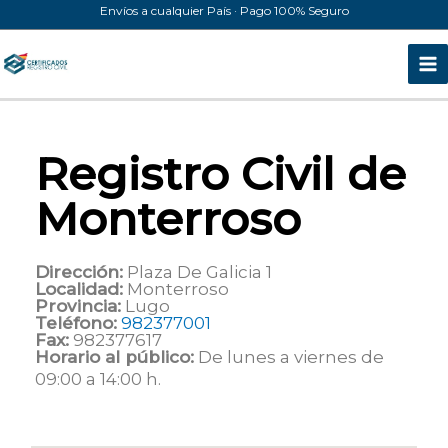
Ir
Envíos a cualquier País · Pago 100% Seguro
al
contenido
Registro Civil de
Monterroso
Dirección:
Plaza De Galicia 1
Localidad:
Monterroso
Provincia:
Lugo
Teléfono:
982377001
Fax:
982377617
Horario al público:
De lunes a viernes de
09:00 a 14:00 h.