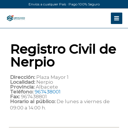
Ir
Envíos a cualquier País · Pago 100% Seguro
al
contenido
Registro Civil de
Nerpio
Dirección:
Plaza Mayor 1
Localidad:
Nerpio
Provincia:
Albacete
Teléfono:
967438001
Fax:
967438801
Horario al público:
De lunes a viernes de
09:00 a 14:00 h.