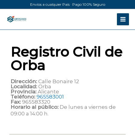
Ir
Envíos a cualquier País · Pago 100% Seguro
al
contenido
Registro Civil de
Orba
Dirección:
Calle Bonaire 12
Localidad:
Orba
Provincia:
Alicante
Teléfono:
965583001
Fax:
965583320
Horario al público:
De lunes a viernes de
09:00 a 14:00 h.