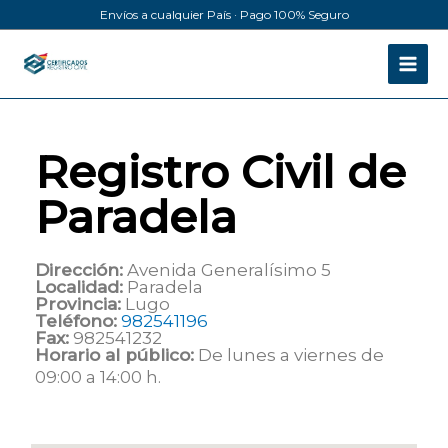
Ir
Envíos a cualquier País · Pago 100% Seguro
al
contenido
Registro Civil de
Paradela
Dirección:
Avenida Generalísimo 5
Localidad:
Paradela
Provincia:
Lugo
Teléfono:
982541196
Fax:
982541232
Horario al público:
De lunes a viernes de
09:00 a 14:00 h.