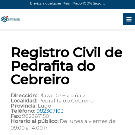
Ir
Envíos a cualquier País · Pago 100% Seguro
al
contenido
Registro Civil de
Pedrafita do
Cebreiro
Dirección:
Plaza De España 2
Localidad:
Pedrafita do Cebreiro
Provincia:
Lugo
Teléfono:
982367103
Fax:
982367150
Horario al público:
De lunes a viernes de
09:00 a 14:00 h.