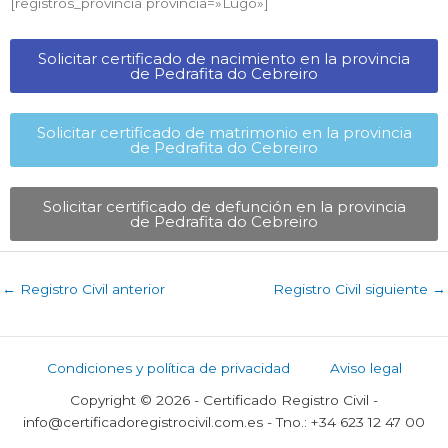
[registros_provincia provincia=»Lugo​»]
Solicitar certificado de nacimiento en la provincia
de Pedrafita do Cebreiro​
Solicitar certificado de matrimonio en la provincia
de Pedrafita do Cebreiro​
Solicitar certificado de defunción en la provincia
de Pedrafita do Cebreiro​
←
Registro Civil anterior
Registro Civil siguiente
→
Condiciones y política de privacidad
Aviso legal
Copyright © 2026 - Certificado Registro Civil -
info@certificadoregistrocivil.com.es - Tno.: +34 623 12 47 00