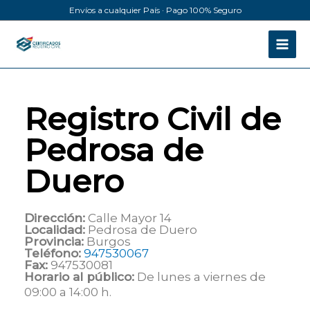
Ir
Envíos a cualquier País · Pago 100% Seguro
al
contenido
Registro Civil de
Pedrosa de
Duero
Dirección:
Calle Mayor 14
Localidad:
Pedrosa de Duero
Provincia:
Burgos
Teléfono:
947530067
Fax:
947530081
Horario al público:
De lunes a viernes de
09:00 a 14:00 h.