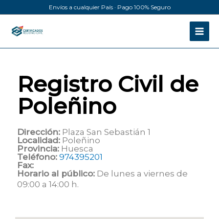
Ir
Envíos a cualquier País · Pago 100% Seguro
al
contenido
Registro Civil de
Poleñino
Dirección:
Plaza San Sebastián 1
Localidad:
Poleñino
Provincia:
Huesca
Teléfono:
974395201
Fax:
Horario al público:
De lunes a viernes de
09:00 a 14:00 h.