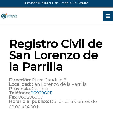
Ir
Envíos a cualquier País · Pago 100% Seguro
al
contenido
Registro Civil de
San Lorenzo de
la Parrilla
Dirección:
Plaza Caudillo 8
Localidad:
San Lorenzo de la Parrilla
Provincia:
Cuenca
Teléfono:
969296011
Fax:
969296907
Horario al público:
De lunes a viernes de
09:00 a 14:00 h.