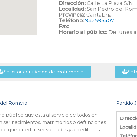
Dirección:
Calle La Plaza S/N
Localidad:
San Pedro del Rom
Provincia:
Cantabria
Teléfono:
942595407
Fax:
Horario al público:
De lunes a 
Solicitar certificado de matrimonio
Soli
o del Romeral
Partido J
o público que esta al servicio de todos en
Direcci
n ser nacimientos, matrimonios o defunciones
Localid
in de que puedan ser validados y acreditados.
Teléfo