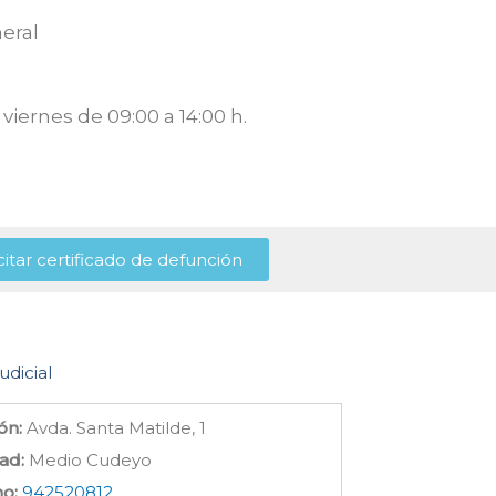
eral
viernes de 09:00 a 14:00 h.
citar certificado de defunción
udicial
ón:
Avda. Santa Matilde, 1
ad:
Medio Cudeyo
no:
942520812