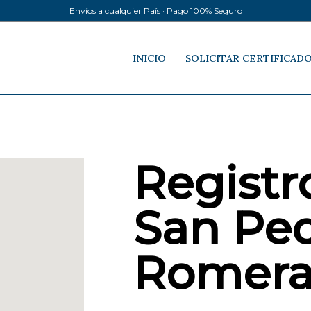
Envíos a cualquier País · Pago 100% Seguro
INICIO
SOLICITAR CERTIFICAD
Registro
San Ped
Romera