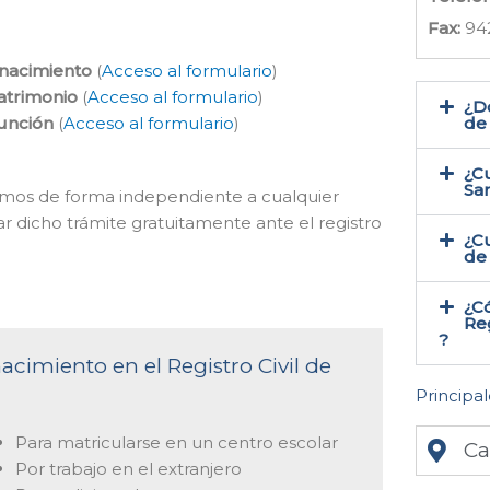
Fax:
94
 nacimiento
(
Acceso al formulario
)
atrimonio
(
Acceso al formulario
)
¿Do
función
(
Acceso al formulario
)
de
¿Cu
Sa
acemos de forma independiente a cualquier
ar dicho trámite gratuitamente ante el registro
¿Cu
de
¿Có
Reg
?
acimiento en el Registro Civil de
Principal
Para matricularse en un centro escolar
Ca
Por trabajo en el extranjero