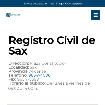
Ir
Envíos a cualquier País · Pago 100% Seguro
al
contenido
Registro Civil de
Sax
Dirección:
Plaza Constitución 1
Localidad:
Sax
Provincia:
Alicante
Teléfono:
965474006
Fax:
965475399
Horario al público:
De lunes a viernes de
09:00 a 14:00 h.