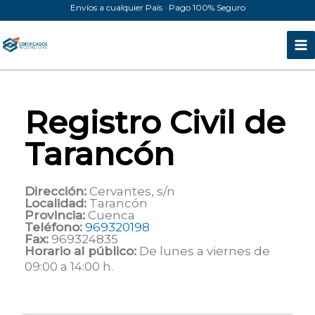
Ir
Envíos a cualquier País · Pago 100% Seguro
al
contenido
Registro Civil de
Tarancón
Dirección:
Cervantes, s/n
Localidad:
Tarancón
Provincia:
Cuenca
Teléfono:
969320198
Fax:
969324835
Horario al público:
De lunes a viernes de
09:00 a 14:00 h.