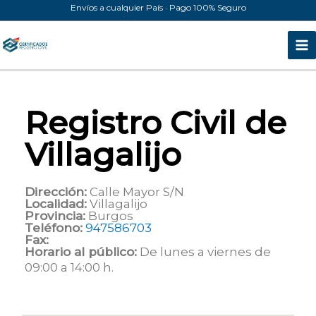
Ir
Envíos a cualquier País · Pago 100% Seguro
al
contenido
Registro Civil de
Villagalijo
Dirección:
Calle Mayor S/N
Localidad:
Villagalijo
Provincia:
Burgos
Teléfono:
947586703
Fax:
Horario al público:
De lunes a viernes de
09:00 a 14:00 h.