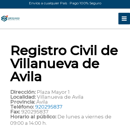
Ir
Envíos a cualquier País · Pago 100% Seguro
al
contenido
Registro Civil de
Villanueva de
Avila
Dirección:
Plaza Mayor 1
Localidad:
Villanueva de Avila
Provincia:
Ávila
Teléfono:
920295837
Fax:
920295837
Horario al público:
De lunes a viernes de
09:00 a 14:00 h.