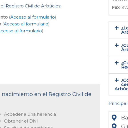
el Registro Civil de Arbúcies:
Fax:
97
ento
(
Acceso al formulario
)
o
(
Acceso al formulario
)
¿Lo
cceso al formulario
)
Arb
¿Cu
Ar
¿Cu
Reg
¿C
cer
Arbúc
 nacimiento en el Registro Civil de
Principal
Acceder a una herencia
Ba
Obtener el DNI
Gi
Solicitud de pensiones