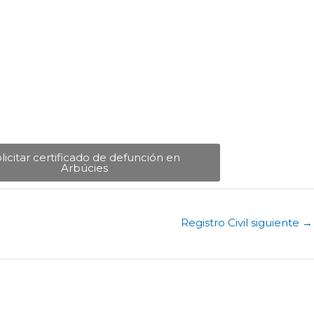
licitar certificado de defunción en
Arbúcies​
Registro Civil siguiente
→