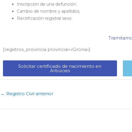
Inscripción de una defunción.
Cambio de nombre y apellidos.
Rectificación registral sexo.
Tramitamos
[registros_provincia provincia=»Girona​»]
Solicitar certificado de nacimiento en
Arbúcies​
←
Registro Civil anterior