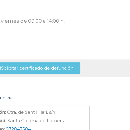
viernes de 09:00 a 14:00 h.
Solicitar certificado de defunción
udicial
ón:
Ctra. de Sant Hilari, s/n
ad:
Santa Coloma de Farners
no:
972843504