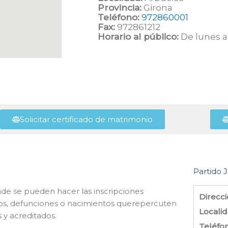
Provincia:
Girona
Teléfono:
972860001
Fax:
972861212
Horario al público:
De lunes a 
Solicitar certificado de matrimonio
Partido J
nde se pueden hacer las inscripciones
Direcci
ios, defunciones o nacimientos querepercuten
Localid
s y acreditados.
Teléfo