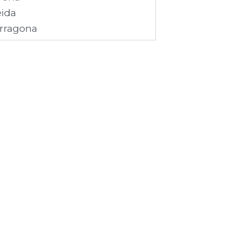
eida
rragona