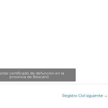
icitar certificado de defunción en la
provincia de Bescanó​
Registro Civil siguiente
→