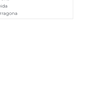
eida
rragona