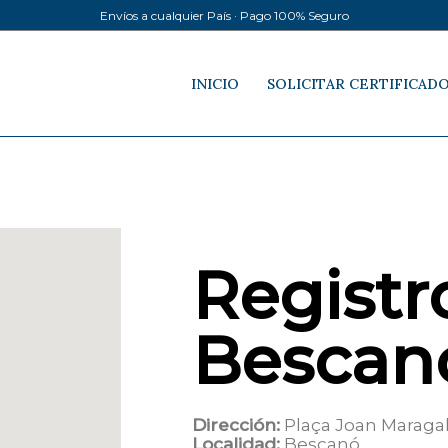
Envíos a cualquier País · Pago 100% Seguro
INICIO
SOLICITAR CERTIFICAD
Registro
Bescan
Dirección:
Plaça Joan Maragal
Localidad:
Bescanó