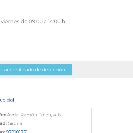
viernes de 09:00 a 14:00 h.
citar certificado de defunción
udicial
ón:
Avda. Ramón Folch, 4-6
ad:
Girona
no:
972181751