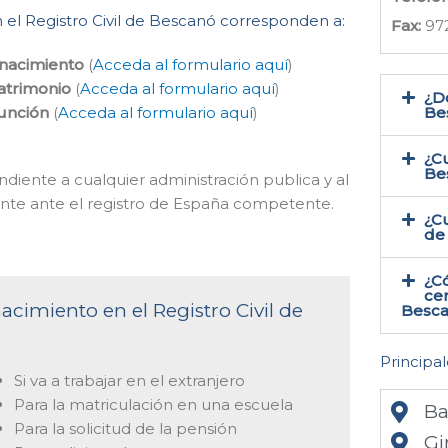
 el Registro Civil de Bescanó corresponden a:
Fax:
97
 nacimiento
(
Acceda al formulario aquí
)
atrimonio
(
Acceda al formulario aquí
)
¿Do
función
(
Acceda al formulario aquí
)
Be
¿Cu
Be
ndiente a cualquier administración publica y al
mente ante el registro de España competente.
¿Cu
de
¿C
cer
acimiento en el Registro Civil de
Besca
Principal
Si va a trabajar en el extranjero
Para la matriculación en una escuela
Ba
Para la solicitud de la pensión
Gi