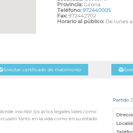
Provincia:
Girona
Teléfono:
972440005
Fax:
972442702
Horario al público:
De lunes a 
Solicitar certificado de matrimonio
Soli
Partido J
onde inscribir los actos legales tales como
Direcci
rcusión tanto en la vida como en su estado
Localid
Teléfo