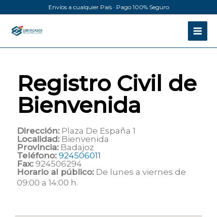
Ir
Envíos a cualquier País · Pago 100% Seguro
al
contenido
Registro Civil de
Bienvenida
Dirección:
Plaza De España 1
Localidad:
Bienvenida
Provincia:
Badajoz
Teléfono:
924506011
Fax:
924506294
Horario al público:
De lunes a viernes de
09:00 a 14:00 h.